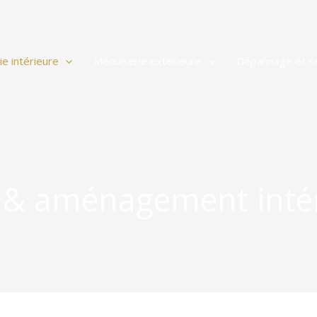
e intérieure
Menuiserie extérieure
Dépannage et se
 & aménagement inté