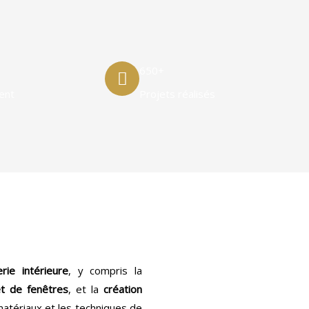
650+
ient
Projets réalisés
rie intérieure
, y compris la
et de fenêtres
, et la
création
matériaux et les techniques de