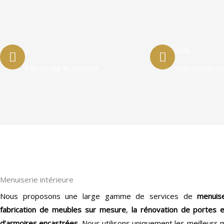
1
95%
Patron sur le chantier
Satisfaction cl
Menuiserie intérieure
Nous proposons une large gamme de services de
menuise
fabrication de meubles sur mesure
,
la rénovation de portes 
d’armoires encastrées
. Nous utilisons uniquement les meilleurs 