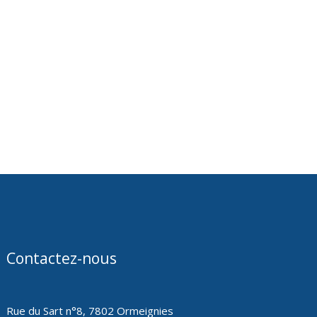
Contactez-nous
Rue du Sart n°8, 7802 Ormeignies