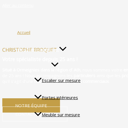
Aller au contenu
Accueil
CHRISTOPHE BROQUET
Menuiserie intérieure
Votre spécialiste depuis 25 ans !
Situé à Ormeignies dans la région d’ Ath
, nous sommes votre
en
de 25 ans ! Nous accompagnons les
particuliers
ainsi que les
pro
Escalier sur mesure
qu’il s’agit d’une
habitation
ou de
projets commerciaux
.
Portes intérieures
NOTRE ÉQUIPE
CONTACTEZ-NOUS
Meuble sur mesure