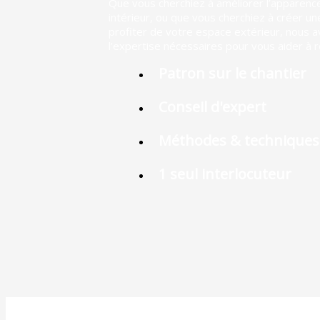
Que vous cherchiez à améliorer l’apparence 
intérieur, ou que vous cherchiez à créer u
profiter de votre espace extérieur, nous 
l’expertise nécessaires pour vous aider à r
Patron sur le chantier
Conseil d'expert
Méthodes & techniques
1 seul interlocuteur