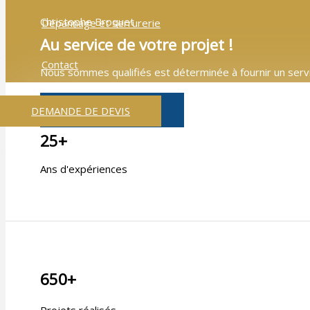
Christophe Broquet
Dépannage et serrurerie
Au service de votre projet !
Contact
Nous sommes qualifiés est déterminée à fournir un servic
fabrication les plus avancées.
EN SAVOIR PLUS
DEMANDE DE DEVIS
25+
Ans d'expériences
650+