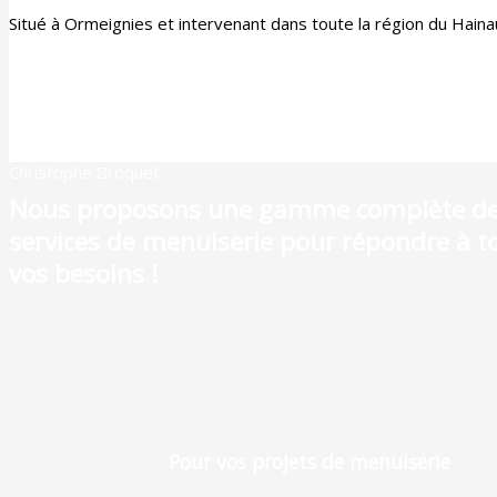
Situé à Ormeignies et intervenant dans toute la région du Hai
Christophe Broquet
Nous proposons une gamme complète d
services de menuiserie pour répondre à t
vos besoins !
Pour vos projets de menuiserie