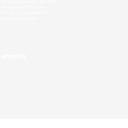
et la fonctionnalité de votre
ne terrasse en bois pour
avons les compétences et
éaliser vos projets.
 adaptées