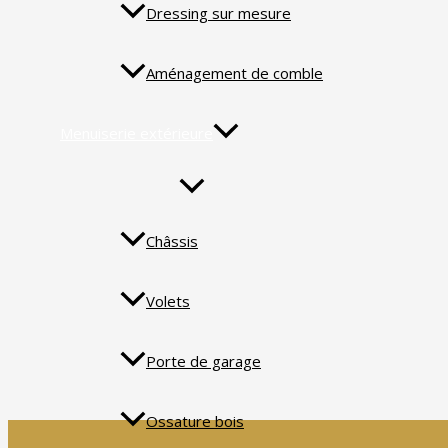
Dressing sur mesure
Aménagement de comble
Menuiserie extérieure
Châssis
Volets
Porte de garage
Ossature bois