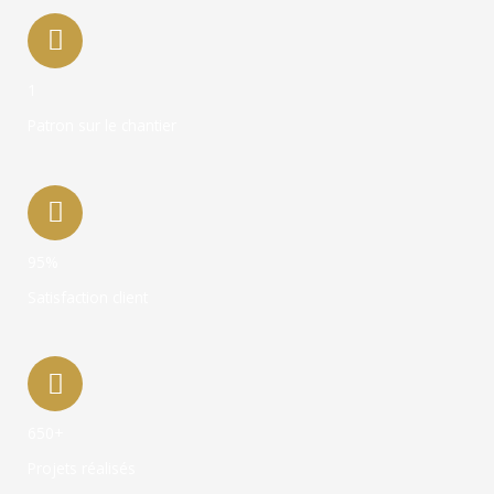
1
Patron sur le chantier
95%
Satisfaction client
650+
Projets réalisés