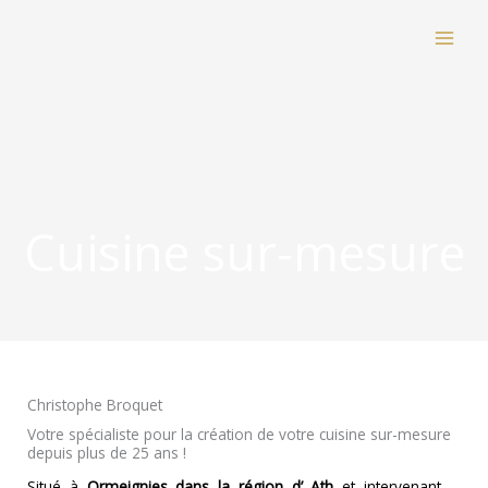
Aller
au
contenu
Cuisine sur-mesure
Christophe Broquet
Votre spécialiste pour la création de votre cuisine sur-mesure
depuis plus de 25 ans !
Situé à
Ormeignies dans la région d’ Ath
et intervenant